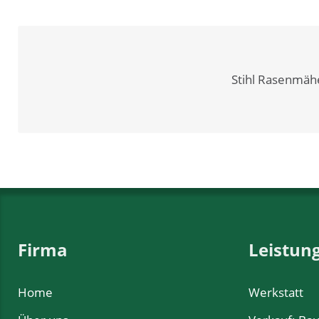
Stihl Rasenmäh
Firma
Leistun
Home
Werkstatt